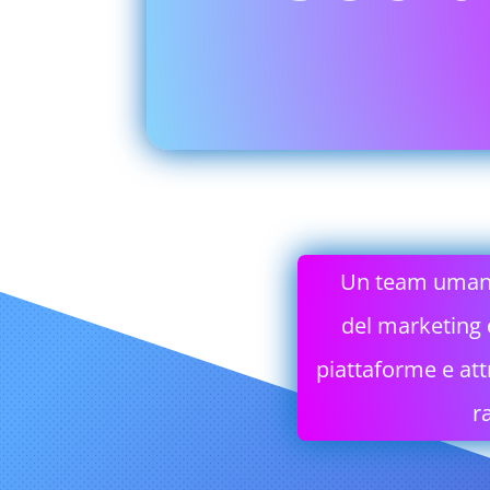
Un team umano 
del marketing d
piattaforme e att
r