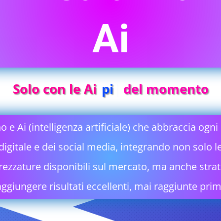
Ai
Solo con le Ai
|
del momento
e Ai (intelligenza artificiale) che abbraccia ogni
igitale e dei social media, integrando non solo l
rezzature disponibili sul mercato, ma anche stra
aggiungere risultati eccellenti, mai raggiunte prim