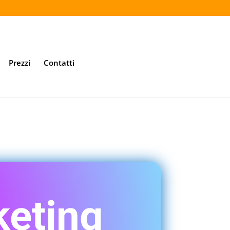
Prezzi
Contatti
taly!
keting