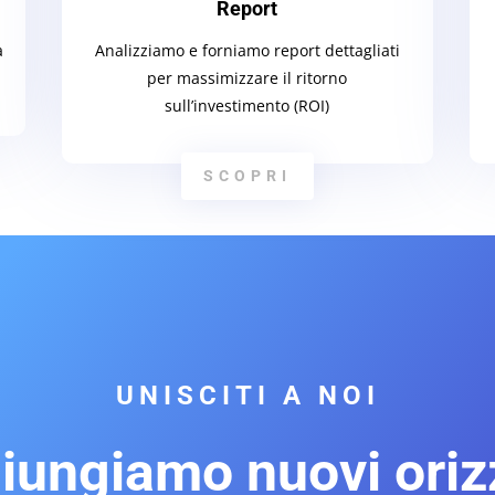
Report
a
Analizziamo e forniamo report dettagliati
per massimizzare il ritorno
sull’investimento (ROI)
SCOPRI
UNISCITI A NOI
iungiamo nuovi orizz