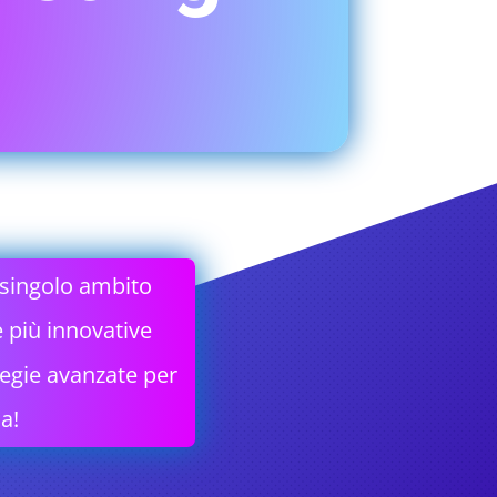
 singolo ambito
e più innovative
tegie avanzate per
a!