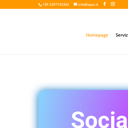
+39 3397743362
info@apsc.it
Homepage
Serviz
Soc
Socia