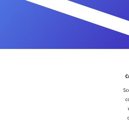
C
Sc
c